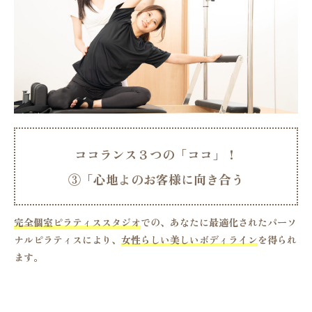
ココランス３つの「ココ」！
③
「
心
地
よ
い
」
空
間
を
ご
提
供
。
完全個室ピラティススタジオ
での、あなたに最適化されたパーソ
ナルピラティスにより、
女性らしい美しいボディライン
を得られ
ます。