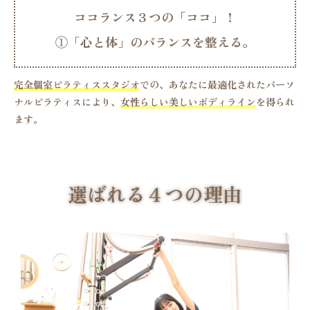
ココランス３つの「ココ」！
①
「
心
と
体
」
の
バ
ラ
ン
ス
を
整
え
る
。
完全個室ピラティススタジオ
での、あなたに最適化されたパーソ
ナルピラティスにより、
女性らしい美しいボディライン
を得られ
ます。
選ばれる４つの理由