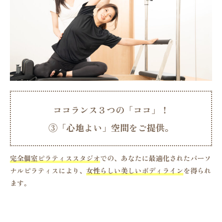
ココランス３つの「ココ」！
①
「
心
と
体
」
の
バ
ラ
ン
ス
を
整
え
る
。
完全個室ピラティススタジオ
での、あなたに最適化されたパーソ
ナルピラティスにより、
女性らしい美しいボディライン
を得られ
ます。